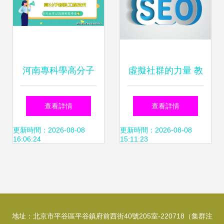
河南專科學高分子
虛擬社群的力量 教
材料工程技術專業
你如何通過社群互
查看詳情
查看詳情
的考試內容與新材
動增加網站流量與
更新時間：2026-08-08
更新時間：2026-08-08
16:06:24
15:11:23
料的就業方向
文章閱讀數——專
注于新材料技術推
地址：北京市平谷區平谷鎮府前西街40號205室-220718（集群注
廣服務